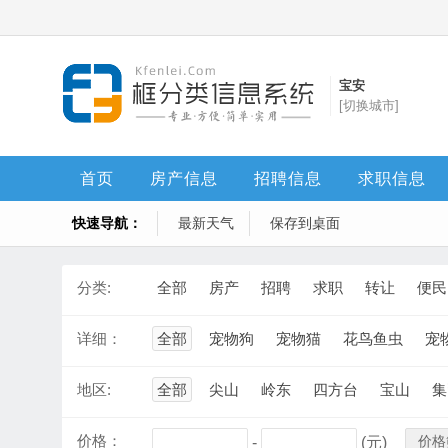
宝安
[切换城市]
首页
房产信息
招聘信息
求职信息
快速导航：
最新天气
保存到桌面
分类:
全部
房产
招聘
求职
转让
便民
详细：
全部
宠物狗
宠物猫
花鸟鱼虫
宠
地区:
全部
尖山
岭东
四方台
宝山
集
价格：
价格
-
(元)