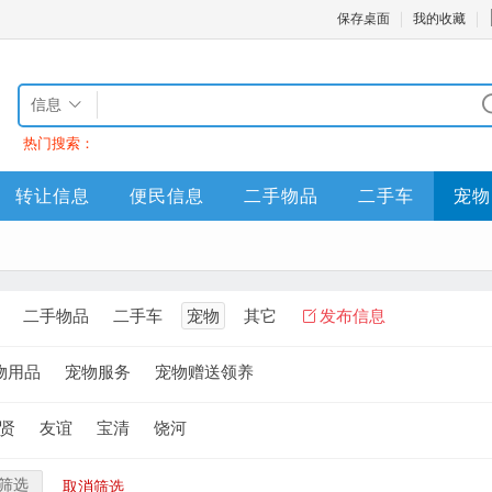
保存桌面
我的收藏
信息
热门搜索：
转让信息
便民信息
二手物品
二手车
宠物
二手物品
二手车
宠物
其它
发布信息
物用品
宠物服务
宠物赠送领养
贤
友谊
宝清
饶河
筛选
取消筛选